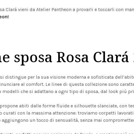
a Clará vieni da Atelier Pantheon a provarli e toccarli con ma
eon!
Prenota un appuntamento
ne sposa Rosa Clará
si distingue per la sua visione moderna e sofisticata dell’abi
rinunciare al comfort. Le linee di questa collezione sono cara
 modelli che si adattano a ogni tipo di sposa, dal look più pr
propone abiti dalle forme fluide e silhouette slanciate, con te
no curati con la massima attenzione: troviamo corpetti lavora
he aggiungono un tocco di sensualità, senza mai comprometter