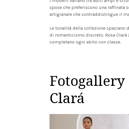
I modelli variano tra abiti ampi e stru
spose che preferiscono una raffinata se
artigianale che contraddistingue il ma
Le tonalità della collezione spaziano 
di romanticismo discreto. Rosa Clará 2
completano ogni abito con classe.
Fotogallery 
Clará