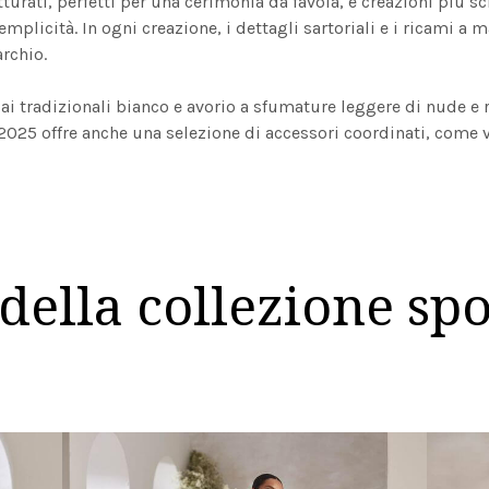
tturati, perfetti per una cerimonia da favola, e creazioni più s
mplicità. In ogni creazione, i dettagli sartoriali e i ricami a 
rchio.
dai tradizionali bianco e avorio a sfumature leggere di nude e
025 offre anche una selezione di accessori coordinati, come ve
Prenota un appuntamento
della collezione sp